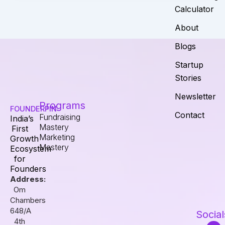
Calculator
About
Blogs
Startup
Stories
Newsletter
Programs
FOUNDERPIN
Contact
Fundraising
India’s
Mastery
First
Marketing
Growth
Mastery
Ecosystem
for
Founders
Address:
Om
Chambers
648/A
Social
4th
I
F
L