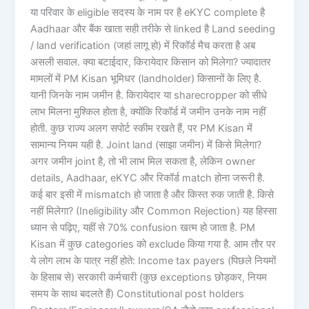
या परिवार के eligible सदस्य के नाम पर है eKYC complete है
Aadhaar और बैंक खाता सही तरीके से linked है Land seeding
/ land verification (जहां लागू हो) में रिकॉर्ड मैच करता है अब
असली सवाल. क्या बटाईदार, किरायेदार किसान को मिलेगा? ज्यादातर
मामलों में PM Kisan भूमिधर (landholder) किसानों के लिए है.
यानी जिनके नाम जमीन है. किरायेदार या sharecropper को सीधे
लाभ मिलना मुश्किल होता है, क्योंकि रिकॉर्ड में जमीन उनके नाम नहीं
होती. कुछ राज्य अलग सपोर्ट स्कीम रखते हैं, पर PM Kisan में
सामान्य नियम यही है. Joint land (साझा जमीन) में किसे मिलेगा?
अगर जमीन joint है, तो भी लाभ मिल सकता है, लेकिन owner
details, Aadhaar, eKYC और रिकॉर्ड match होना जरूरी है.
कई बार इसी में mismatch हो जाता है और किस्त रुक जाती है. किसे
नहीं मिलेगा? (Ineligibility और Common Rejection) यह हिस्सा
ध्यान से पढ़िए, यहीं से 70% confusion खत्म हो जाता है. PM
Kisan में कुछ categories को exclude किया गया है. आम तौर पर
ये लोग लाभ के पात्र नहीं होते: Income tax payers (पिछले नियमों
के हिसाब से) सरकारी कर्मचारी (कुछ exceptions छोड़कर, नियम
समय के साथ बदलते हैं) Constitutional post holders