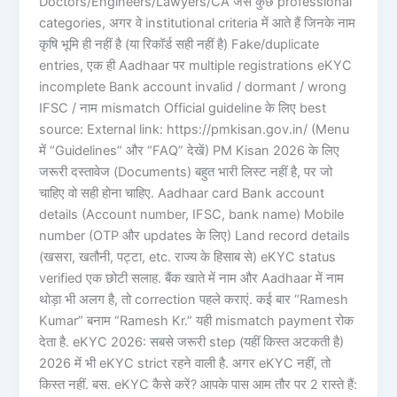
Doctors/Engineers/Lawyers/CA जैसे कुछ professional
categories, अगर वे institutional criteria में आते हैं जिनके नाम
कृषि भूमि ही नहीं है (या रिकॉर्ड सही नहीं है) Fake/duplicate
entries, एक ही Aadhaar पर multiple registrations eKYC
incomplete Bank account invalid / dormant / wrong
IFSC / नाम mismatch Official guideline के लिए best
source: External link: https://pmkisan.gov.in/ (Menu
में “Guidelines” और “FAQ” देखें) PM Kisan 2026 के लिए
जरूरी दस्तावेज (Documents) बहुत भारी लिस्ट नहीं है, पर जो
चाहिए वो सही होना चाहिए. Aadhaar card Bank account
details (Account number, IFSC, bank name) Mobile
number (OTP और updates के लिए) Land record details
(खसरा, खतौनी, पट्टा, etc. राज्य के हिसाब से) eKYC status
verified एक छोटी सलाह. बैंक खाते में नाम और Aadhaar में नाम
थोड़ा भी अलग है, तो correction पहले कराएं. कई बार “Ramesh
Kumar” बनाम “Ramesh Kr.” यही mismatch payment रोक
देता है. eKYC 2026: सबसे जरूरी step (यहीं किस्त अटकती है)
2026 में भी eKYC strict रहने वाली है. अगर eKYC नहीं, तो
किस्त नहीं. बस. eKYC कैसे करें? आपके पास आम तौर पर 2 रास्ते हैं: