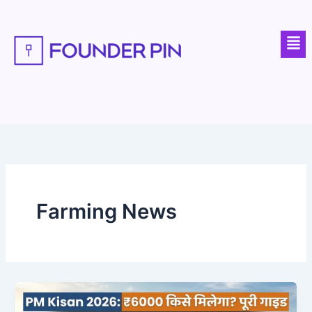
Skip
to
Men
content
Farming News