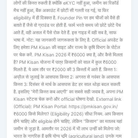
लोगों की किस्त रुकती है क्योंकि eKYC नहीं हुआ, जमीन का रिकॉर्ड
मैच नहीं हुआ, बैंक अकाउंट में छोटी सी गलती रह गई, या फिर
eligibility में ही दिक्कत है. Founder Pin पर हम चीजों को वैसे ही
बताते हैं जैसे वो ग्राउंड पर होती हैं. फार्म भरते समय जो छोटे छोटे पेंच
आते हैं, वही असल में पैसे रोक देते हैं. इस गाइड में वही सब है, साफ
भाषा में. नोट: यह जानकारी जागरूकता के लिए है. Official अपडेट के
लिए हमेशा PM Kisan की साइट और राज्य के कृषि विभाग के पोर्टल
पर चेक करें. PM Kisan 2026 में ₹6000 क्या है, और कैसे मिलता
है? PM Kisan योजना में पात्र किसानों को साल में कुल ₹6000
मिलते हैं. ये आम तौर पर ₹2000 की 3 किस्तों में आते हैं. किस्त 1:
अप्रैल से जुलाई के आसपास किस्त 2: अगस्त से नवंबर के आसपास
किस्त 3: दिसंबर से मार्च के आसपास डेट हर साल थोड़ा बदल सकती
है. इसलिए “मेरी किस्त कब आएगी” का सबसे सही जवाब है, अपना PM
Kisan स्टेटस चेक करो और official घोषणा देखो. External link
(Official): PM Kisan Portal: https://pmkisan.gov.in/
₹6000 किसे मिलेगा? (Eligibility 2026) सीधा नियम. आप किसान
होने चाहिए और eligible होने चाहिए. लेकिन “किसान” का मतलब यहां
जमीन से जुड़ा है. आमतौर पर 2026 में भी लाभ उन्हीं को मिलेगा जो:
भारत के नागरिक हैं कृषि योग्य भूमि (agricultural land) उनके नाम