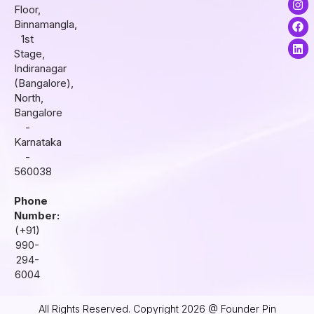
Floor,
n
a
i
s
c
n
Binnamangla,
t
e
k
1st
a
b
e
Stage,
g
o
d
r
o
i
Indiranagar
a
k
n
(Bangalore),
m
North,
Bangalore
-
Karnataka
-
560038
Phone
Number:
(+91)
990-
294-
6004
All Rights Reserved. Copyright 2026 @ Founder Pin