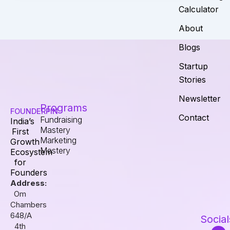
Calculator
About
Blogs
Startup
Stories
Newsletter
Programs
FOUNDERPIN
Contact
Fundraising
India’s
Mastery
First
Marketing
Growth
Mastery
Ecosystem
for
Founders
Address:
Om
Chambers
648/A
Social
4th
I
F
L