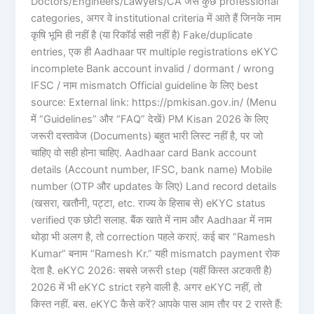
Doctors/Engineers/Lawyers/CA जैसे कुछ professional
categories, अगर वे institutional criteria में आते हैं जिनके नाम
कृषि भूमि ही नहीं है (या रिकॉर्ड सही नहीं है) Fake/duplicate
entries, एक ही Aadhaar पर multiple registrations eKYC
incomplete Bank account invalid / dormant / wrong
IFSC / नाम mismatch Official guideline के लिए best
source: External link: https://pmkisan.gov.in/ (Menu
में “Guidelines” और “FAQ” देखें) PM Kisan 2026 के लिए
जरूरी दस्तावेज (Documents) बहुत भारी लिस्ट नहीं है, पर जो
चाहिए वो सही होना चाहिए. Aadhaar card Bank account
details (Account number, IFSC, bank name) Mobile
number (OTP और updates के लिए) Land record details
(खसरा, खतौनी, पट्टा, etc. राज्य के हिसाब से) eKYC status
verified एक छोटी सलाह. बैंक खाते में नाम और Aadhaar में नाम
थोड़ा भी अलग है, तो correction पहले कराएं. कई बार “Ramesh
Kumar” बनाम “Ramesh Kr.” यही mismatch payment रोक
देता है. eKYC 2026: सबसे जरूरी step (यहीं किस्त अटकती है)
2026 में भी eKYC strict रहने वाली है. अगर eKYC नहीं, तो
किस्त नहीं. बस. eKYC कैसे करें? आपके पास आम तौर पर 2 रास्ते हैं: