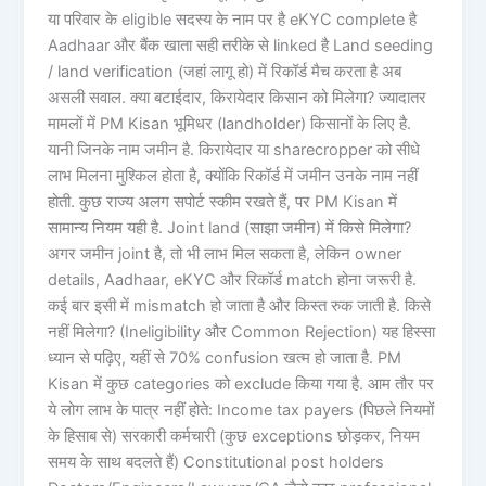
या परिवार के eligible सदस्य के नाम पर है eKYC complete है
Aadhaar और बैंक खाता सही तरीके से linked है Land seeding
/ land verification (जहां लागू हो) में रिकॉर्ड मैच करता है अब
असली सवाल. क्या बटाईदार, किरायेदार किसान को मिलेगा? ज्यादातर
मामलों में PM Kisan भूमिधर (landholder) किसानों के लिए है.
यानी जिनके नाम जमीन है. किरायेदार या sharecropper को सीधे
लाभ मिलना मुश्किल होता है, क्योंकि रिकॉर्ड में जमीन उनके नाम नहीं
होती. कुछ राज्य अलग सपोर्ट स्कीम रखते हैं, पर PM Kisan में
सामान्य नियम यही है. Joint land (साझा जमीन) में किसे मिलेगा?
अगर जमीन joint है, तो भी लाभ मिल सकता है, लेकिन owner
details, Aadhaar, eKYC और रिकॉर्ड match होना जरूरी है.
कई बार इसी में mismatch हो जाता है और किस्त रुक जाती है. किसे
नहीं मिलेगा? (Ineligibility और Common Rejection) यह हिस्सा
ध्यान से पढ़िए, यहीं से 70% confusion खत्म हो जाता है. PM
Kisan में कुछ categories को exclude किया गया है. आम तौर पर
ये लोग लाभ के पात्र नहीं होते: Income tax payers (पिछले नियमों
के हिसाब से) सरकारी कर्मचारी (कुछ exceptions छोड़कर, नियम
समय के साथ बदलते हैं) Constitutional post holders