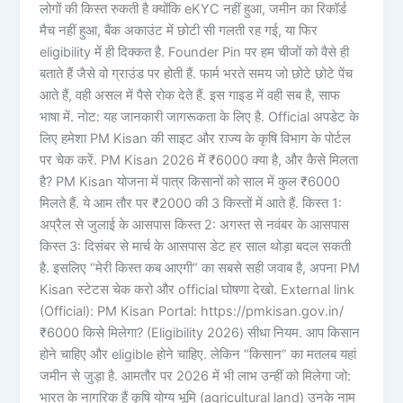
लोगों की किस्त रुकती है क्योंकि eKYC नहीं हुआ, जमीन का रिकॉर्ड
मैच नहीं हुआ, बैंक अकाउंट में छोटी सी गलती रह गई, या फिर
eligibility में ही दिक्कत है. Founder Pin पर हम चीजों को वैसे ही
बताते हैं जैसे वो ग्राउंड पर होती हैं. फार्म भरते समय जो छोटे छोटे पेंच
आते हैं, वही असल में पैसे रोक देते हैं. इस गाइड में वही सब है, साफ
भाषा में. नोट: यह जानकारी जागरूकता के लिए है. Official अपडेट के
लिए हमेशा PM Kisan की साइट और राज्य के कृषि विभाग के पोर्टल
पर चेक करें. PM Kisan 2026 में ₹6000 क्या है, और कैसे मिलता
है? PM Kisan योजना में पात्र किसानों को साल में कुल ₹6000
मिलते हैं. ये आम तौर पर ₹2000 की 3 किस्तों में आते हैं. किस्त 1:
अप्रैल से जुलाई के आसपास किस्त 2: अगस्त से नवंबर के आसपास
किस्त 3: दिसंबर से मार्च के आसपास डेट हर साल थोड़ा बदल सकती
है. इसलिए “मेरी किस्त कब आएगी” का सबसे सही जवाब है, अपना PM
Kisan स्टेटस चेक करो और official घोषणा देखो. External link
(Official): PM Kisan Portal: https://pmkisan.gov.in/
₹6000 किसे मिलेगा? (Eligibility 2026) सीधा नियम. आप किसान
होने चाहिए और eligible होने चाहिए. लेकिन “किसान” का मतलब यहां
जमीन से जुड़ा है. आमतौर पर 2026 में भी लाभ उन्हीं को मिलेगा जो:
भारत के नागरिक हैं कृषि योग्य भूमि (agricultural land) उनके नाम