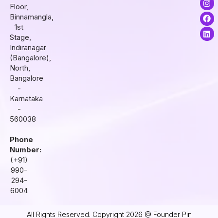
Floor,
n
a
i
s
c
n
Binnamangla,
t
e
k
1st
a
b
e
Stage,
g
o
d
r
o
i
Indiranagar
a
k
n
(Bangalore),
m
North,
Bangalore
-
Karnataka
-
560038
Phone
Number:
(+91)
990-
294-
6004
All Rights Reserved. Copyright 2026 @ Founder Pin