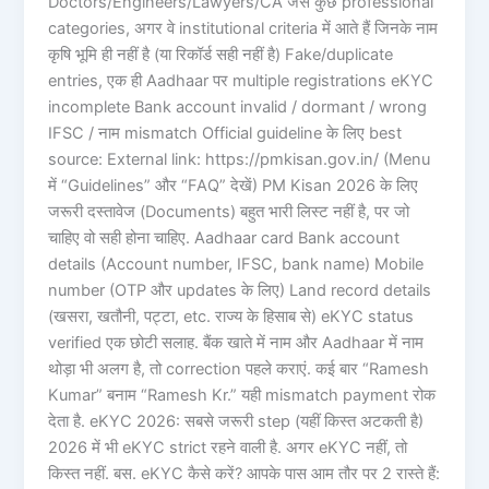
Doctors/Engineers/Lawyers/CA जैसे कुछ professional
categories, अगर वे institutional criteria में आते हैं जिनके नाम
कृषि भूमि ही नहीं है (या रिकॉर्ड सही नहीं है) Fake/duplicate
entries, एक ही Aadhaar पर multiple registrations eKYC
incomplete Bank account invalid / dormant / wrong
IFSC / नाम mismatch Official guideline के लिए best
source: External link: https://pmkisan.gov.in/ (Menu
में “Guidelines” और “FAQ” देखें) PM Kisan 2026 के लिए
जरूरी दस्तावेज (Documents) बहुत भारी लिस्ट नहीं है, पर जो
चाहिए वो सही होना चाहिए. Aadhaar card Bank account
details (Account number, IFSC, bank name) Mobile
number (OTP और updates के लिए) Land record details
(खसरा, खतौनी, पट्टा, etc. राज्य के हिसाब से) eKYC status
verified एक छोटी सलाह. बैंक खाते में नाम और Aadhaar में नाम
थोड़ा भी अलग है, तो correction पहले कराएं. कई बार “Ramesh
Kumar” बनाम “Ramesh Kr.” यही mismatch payment रोक
देता है. eKYC 2026: सबसे जरूरी step (यहीं किस्त अटकती है)
2026 में भी eKYC strict रहने वाली है. अगर eKYC नहीं, तो
किस्त नहीं. बस. eKYC कैसे करें? आपके पास आम तौर पर 2 रास्ते हैं: