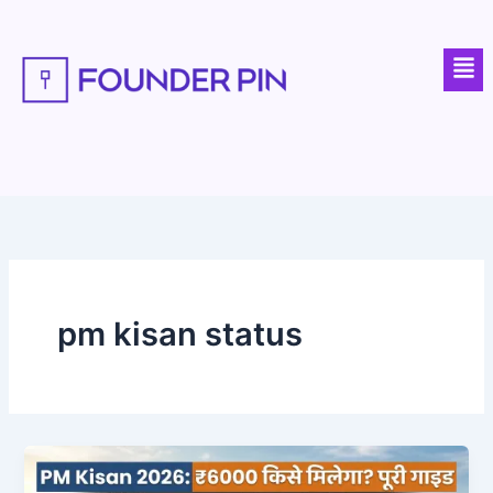
Skip
to
Men
content
pm kisan status