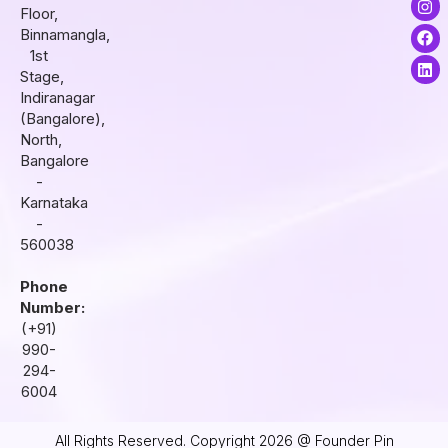
Floor,
n
a
i
s
c
n
Binnamangla,
t
e
k
1st
a
b
e
Stage,
g
o
d
r
o
i
Indiranagar
a
k
n
(Bangalore),
m
North,
Bangalore
-
Karnataka
-
560038
Phone
Number:
(+91)
990-
294-
6004
All Rights Reserved. Copyright 2026 @ Founder Pin