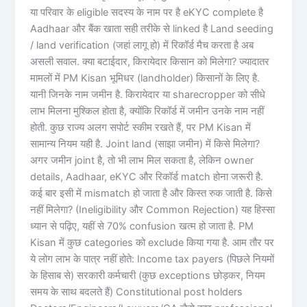
या परिवार के eligible सदस्य के नाम पर है eKYC complete है
Aadhaar और बैंक खाता सही तरीके से linked है Land seeding
/ land verification (जहां लागू हो) में रिकॉर्ड मैच करता है अब
असली सवाल. क्या बटाईदार, किरायेदार किसान को मिलेगा? ज्यादातर
मामलों में PM Kisan भूमिधर (landholder) किसानों के लिए है.
यानी जिनके नाम जमीन है. किरायेदार या sharecropper को सीधे
लाभ मिलना मुश्किल होता है, क्योंकि रिकॉर्ड में जमीन उनके नाम नहीं
होती. कुछ राज्य अलग सपोर्ट स्कीम रखते हैं, पर PM Kisan में
सामान्य नियम यही है. Joint land (साझा जमीन) में किसे मिलेगा?
अगर जमीन joint है, तो भी लाभ मिल सकता है, लेकिन owner
details, Aadhaar, eKYC और रिकॉर्ड match होना जरूरी है.
कई बार इसी में mismatch हो जाता है और किस्त रुक जाती है. किसे
नहीं मिलेगा? (Ineligibility और Common Rejection) यह हिस्सा
ध्यान से पढ़िए, यहीं से 70% confusion खत्म हो जाता है. PM
Kisan में कुछ categories को exclude किया गया है. आम तौर पर
ये लोग लाभ के पात्र नहीं होते: Income tax payers (पिछले नियमों
के हिसाब से) सरकारी कर्मचारी (कुछ exceptions छोड़कर, नियम
समय के साथ बदलते हैं) Constitutional post holders