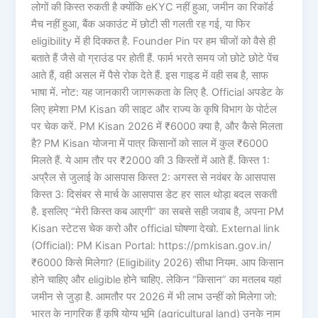
लोगों की किस्त रुकती है क्योंकि eKYC नहीं हुआ, जमीन का रिकॉर्ड
मैच नहीं हुआ, बैंक अकाउंट में छोटी सी गलती रह गई, या फिर
eligibility में ही दिक्कत है. Founder Pin पर हम चीजों को वैसे ही
बताते हैं जैसे वो ग्राउंड पर होती हैं. फार्म भरते समय जो छोटे छोटे पेंच
आते हैं, वही असल में पैसे रोक देते हैं. इस गाइड में वही सब है, साफ
भाषा में. नोट: यह जानकारी जागरूकता के लिए है. Official अपडेट के
लिए हमेशा PM Kisan की साइट और राज्य के कृषि विभाग के पोर्टल
पर चेक करें. PM Kisan 2026 में ₹6000 क्या है, और कैसे मिलता
है? PM Kisan योजना में पात्र किसानों को साल में कुल ₹6000
मिलते हैं. ये आम तौर पर ₹2000 की 3 किस्तों में आते हैं. किस्त 1:
अप्रैल से जुलाई के आसपास किस्त 2: अगस्त से नवंबर के आसपास
किस्त 3: दिसंबर से मार्च के आसपास डेट हर साल थोड़ा बदल सकती
है. इसलिए “मेरी किस्त कब आएगी” का सबसे सही जवाब है, अपना PM
Kisan स्टेटस चेक करो और official घोषणा देखो. External link
(Official): PM Kisan Portal: https://pmkisan.gov.in/
₹6000 किसे मिलेगा? (Eligibility 2026) सीधा नियम. आप किसान
होने चाहिए और eligible होने चाहिए. लेकिन “किसान” का मतलब यहां
जमीन से जुड़ा है. आमतौर पर 2026 में भी लाभ उन्हीं को मिलेगा जो:
भारत के नागरिक हैं कृषि योग्य भूमि (agricultural land) उनके नाम