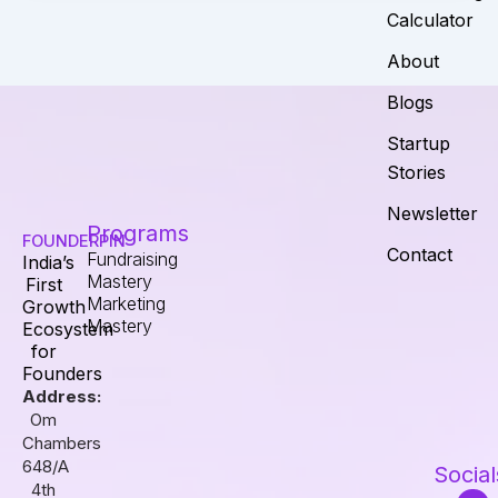
Calculator
About
Blogs
Startup
Stories
Newsletter
Programs
FOUNDERPIN
Contact
Fundraising
India’s
Mastery
First
Marketing
Growth
Mastery
Ecosystem
for
Founders
Address:
Om
Chambers
648/A
Social
4th
I
F
L