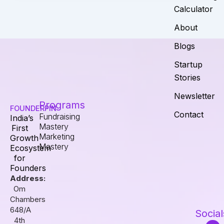
Calculator
About
Blogs
Startup
Stories
Newsletter
Programs
FOUNDERPIN
Contact
Fundraising
India’s
Mastery
First
Marketing
Growth
Mastery
Ecosystem
for
Founders
Address:
Om
Chambers
648/A
Social
4th
I
F
L