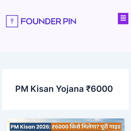
Skip
to
Men
content
PM Kisan Yojana ₹6000