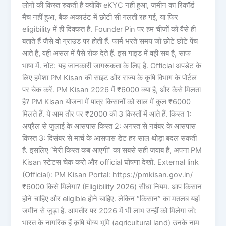
लोगों की किस्त रुकती है क्योंकि eKYC नहीं हुआ, जमीन का रिकॉर्ड
मैच नहीं हुआ, बैंक अकाउंट में छोटी सी गलती रह गई, या फिर
eligibility में ही दिक्कत है. Founder Pin पर हम चीजों को वैसे ही
बताते हैं जैसे वो ग्राउंड पर होती हैं. फार्म भरते समय जो छोटे छोटे पेंच
आते हैं, वही असल में पैसे रोक देते हैं. इस गाइड में वही सब है, साफ
भाषा में. नोट: यह जानकारी जागरूकता के लिए है. Official अपडेट के
लिए हमेशा PM Kisan की साइट और राज्य के कृषि विभाग के पोर्टल
पर चेक करें. PM Kisan 2026 में ₹6000 क्या है, और कैसे मिलता
है? PM Kisan योजना में पात्र किसानों को साल में कुल ₹6000
मिलते हैं. ये आम तौर पर ₹2000 की 3 किस्तों में आते हैं. किस्त 1:
अप्रैल से जुलाई के आसपास किस्त 2: अगस्त से नवंबर के आसपास
किस्त 3: दिसंबर से मार्च के आसपास डेट हर साल थोड़ा बदल सकती
है. इसलिए “मेरी किस्त कब आएगी” का सबसे सही जवाब है, अपना PM
Kisan स्टेटस चेक करो और official घोषणा देखो. External link
(Official): PM Kisan Portal: https://pmkisan.gov.in/
₹6000 किसे मिलेगा? (Eligibility 2026) सीधा नियम. आप किसान
होने चाहिए और eligible होने चाहिए. लेकिन “किसान” का मतलब यहां
जमीन से जुड़ा है. आमतौर पर 2026 में भी लाभ उन्हीं को मिलेगा जो:
भारत के नागरिक हैं कृषि योग्य भूमि (agricultural land) उनके नाम