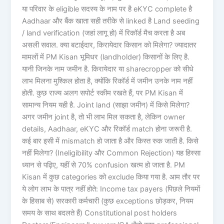
या परिवार के eligible सदस्य के नाम पर है eKYC complete है
Aadhaar और बैंक खाता सही तरीके से linked है Land seeding
/ land verification (जहां लागू हो) में रिकॉर्ड मैच करता है अब
असली सवाल. क्या बटाईदार, किरायेदार किसान को मिलेगा? ज्यादातर
मामलों में PM Kisan भूमिधर (landholder) किसानों के लिए है.
यानी जिनके नाम जमीन है. किरायेदार या sharecropper को सीधे
लाभ मिलना मुश्किल होता है, क्योंकि रिकॉर्ड में जमीन उनके नाम नहीं
होती. कुछ राज्य अलग सपोर्ट स्कीम रखते हैं, पर PM Kisan में
सामान्य नियम यही है. Joint land (साझा जमीन) में किसे मिलेगा?
अगर जमीन joint है, तो भी लाभ मिल सकता है, लेकिन owner
details, Aadhaar, eKYC और रिकॉर्ड match होना जरूरी है.
कई बार इसी में mismatch हो जाता है और किस्त रुक जाती है. किसे
नहीं मिलेगा? (Ineligibility और Common Rejection) यह हिस्सा
ध्यान से पढ़िए, यहीं से 70% confusion खत्म हो जाता है. PM
Kisan में कुछ categories को exclude किया गया है. आम तौर पर
ये लोग लाभ के पात्र नहीं होते: Income tax payers (पिछले नियमों
के हिसाब से) सरकारी कर्मचारी (कुछ exceptions छोड़कर, नियम
समय के साथ बदलते हैं) Constitutional post holders