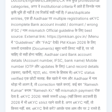
Doctors/Engineers/Lawyers/CA जैसे कुछ professional
categories, अगर वे institutional criteria में आते हैं जिनके नाम
कृषि भूमि ही नहीं है (या रिकॉर्ड सही नहीं है) Fake/duplicate
entries, एक ही Aadhaar पर multiple registrations eKYC
incomplete Bank account invalid / dormant / wrong
IFSC / नाम mismatch Official guideline के लिए best
source: External link: https://pmkisan.gov.in/ (Menu
में “Guidelines” और “FAQ” देखें) PM Kisan 2026 के लिए
जरूरी दस्तावेज (Documents) बहुत भारी लिस्ट नहीं है, पर जो
चाहिए वो सही होना चाहिए. Aadhaar card Bank account
details (Account number, IFSC, bank name) Mobile
number (OTP और updates के लिए) Land record details
(खसरा, खतौनी, पट्टा, etc. राज्य के हिसाब से) eKYC status
verified एक छोटी सलाह. बैंक खाते में नाम और Aadhaar में नाम
थोड़ा भी अलग है, तो correction पहले कराएं. कई बार “Ramesh
Kumar” बनाम “Ramesh Kr.” यही mismatch payment रोक
देता है. eKYC 2026: सबसे जरूरी step (यहीं किस्त अटकती है)
2026 में भी eKYC strict रहने वाली है. अगर eKYC नहीं, तो
किस्त नहीं. बस. eKYC कैसे करें? आपके पास आम तौर पर 2 रास्ते हैं: