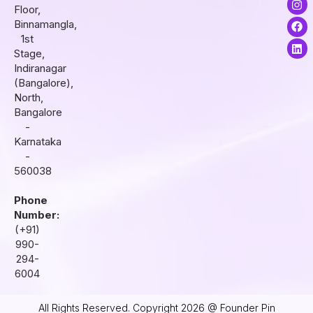
Floor,
n
a
i
s
c
n
Binnamangla,
t
e
k
1st
a
b
e
Stage,
g
o
d
r
o
i
Indiranagar
a
k
n
(Bangalore),
m
North,
Bangalore
-
Karnataka
-
560038
Phone
Number:
(+91)
990-
294-
6004
All Rights Reserved. Copyright 2026 @ Founder Pin